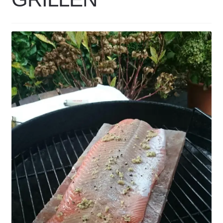
COOKWARE FERLEON
ZUBEHÖR FERLEON
DEKORATION
BLOG
PREVIEW
ÜBER UNS
0 Artikel