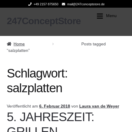
+49 2157 875650
mail@247conceptstore.de
Menu
247ConceptStore
Zur
Zum
Navigation
Inhalt
Expan
springen
springen
ONLINE SHOP
ONLINE SHOP
Home
Posts tagged
BLOG
INNENEINRICHTUNG
“salzplatten”
PREVIEW
KÜCHE & GRILL
Schlagwort:
ÜBER UNS
FERLEON
salzplatten
Search
ÜBER FERLEON
for:
Veröffentlicht am
6. Februar 2018
von
Laura van de Weyer
5. JAHRESZEIT:
PATIO COOKER
0 Artikel
GRILLEN
TROLLY FERLEON