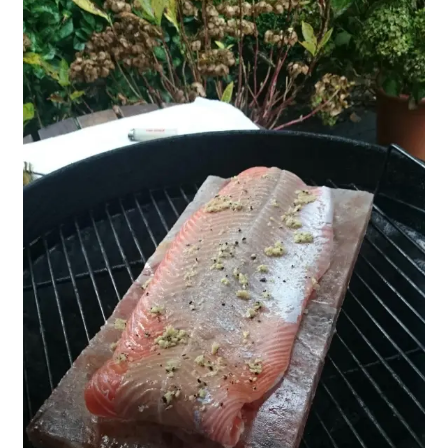
COOKWARE FERLEON
ZUBEHÖR FERLEON
DEKORATION
BLOG
PREVIEW
ÜBER UNS
0 Artikel