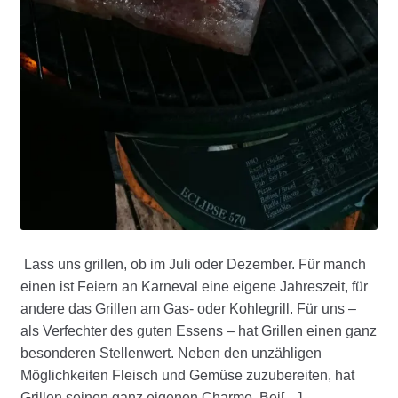
Lass uns grillen, ob im Juli oder Dezember. Für manch
einen ist Feiern an Karneval eine eigene Jahreszeit, für
andere das Grillen am Gas- oder Kohlegrill. Für uns –
als Verfechter des guten Essens – hat Grillen einen ganz
besonderen Stellenwert. Neben den unzähligen
Möglichkeiten Fleisch und Gemüse zuzubereiten, hat
Grillen seinen ganz eigenen Charme. Bei[…]