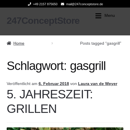
+49 2157 875650
mail@247conceptstore.de
Menu
247ConceptStore
Zur
Zum
Navigation
Inhalt
Expan
springen
springen
ONLINE SHOP
ONLINE SHOP
Home
Posts tagged “gasgrill”
BLOG
INNENEINRICHTUNG
Schlagwort:
gasgrill
PREVIEW
KÜCHE & GRILL
ÜBER UNS
FERLEON
Veröffentlicht am
6. Februar 2018
von
Laura van de Weyer
5. JAHRESZEIT:
Search
ÜBER FERLEON
for:
GRILLEN
PATIO COOKER
0 Artikel
TROLLY FERLEON