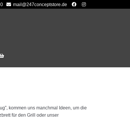
50
mail@247conceptstore.de
zeug”, kommen uns manchmal Ideen, um die
rett für den Grill oder unser