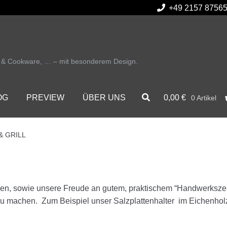
+49 2157 8756
r & Cookware, … – mit besonderem Design.
0,00
€
OG
PREVIEW
ÜBER UNS
0 Artikel
& GRILL
ssen, sowie unsere Freude an gutem, praktischem “Handwerks
zu machen. Zum Beispiel unser Salzplattenhalter im Eichenholzb