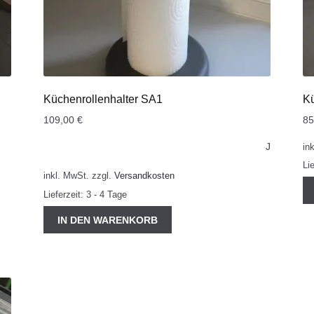
Küchenrollenhalter SA1
K
109,00
€
8
J
in
Li
inkl. MwSt.
zzgl.
Versandkosten
Lieferzeit:
3 - 4 Tage
IN DEN WARENKORB