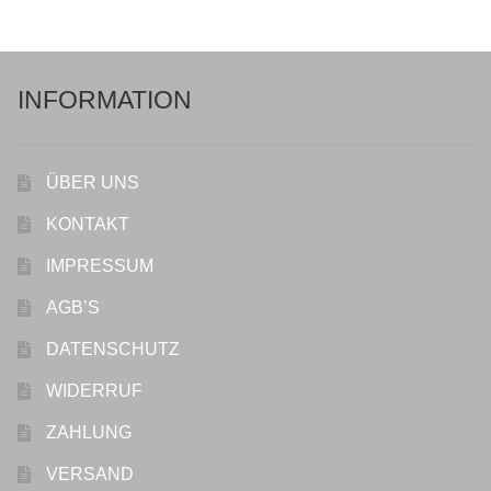
COOKWARE FERLEON
ZUBEHÖR FERLEON
INFORMATION
DEKORATION
ÜBER UNS
BLOG
KONTAKT
PREVIEW
IMPRESSUM
AGB’S
ÜBER UNS
DATENSCHUTZ
WIDERRUF
ZAHLUNG
VERSAND