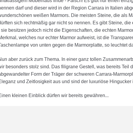
drittklassigem Möbelhaus finde - Falsch! Es gibt nur einen einzi
nennen darf und dieser wird in der Region Carrara in Italien abg
wunderschönen weißen Marmors. Die meisten Steine, die als Ma
dürften sich rechtmäßig gar nicht so nennen. Es gibt Steine, di
- sie besitzen jedoch nicht die Eigenschaften, die echten Mar
Merkmal, welches nur echter Marmor aufweist, ist die Transpare
Taschenlampe von unten gegen die Marmorplatte, so leuchtet da
Nun aber zurück zum Thema. In einer ganz tollen Zusammenarbeit
wir besonders stolz sind. Das filigrane Gestell, was bereits Teil 
abgewandelter Form der Träger der schweren Carrara-Marmorpla
Eleganz und Zeitlosigkeit aus und sind der luxuriöse Hingucke
Einen kleinen Einblick dürfen wir bereits gewähren...