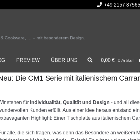
+49 2157 8756
r & Cookware, … – mit besonderem Design.
0,00
€
OG
PREVIEW
ÜBER UNS
0 Artikel
Neu: Die CM1 Serie mit italienischem Carr
Wir stehen für
Individualität, Qualität und Design
- und all die
wundervollen Kunden erfüllt. Aus einer Idee heraus entstand ei
extravaganten Highlight: Einer Tischplatte aus italienischem Ca
Für alle, die sich fragen, was denn das Besondere an weißem 