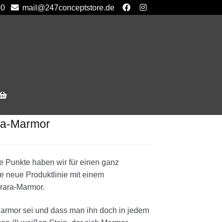
50
mail@247conceptstore.de
ara-Marmor
se Punkte haben wir für einen ganz
ne neue Produktlinie mit einem
rrara-Marmor.
Marmor sei und dass man ihn doch in jedem