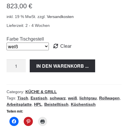
823,00
€
inkl. 19 % MwSt.
zzgl.
Versandkosten
Lieferzeit:
2 - 4 Wochen
Farbe Tischgestell
Clear
Esstisch
IN DEN WARENKORB ...
/
Küchentisch
-
TO1
Category:
KÜCHE & GRILL
Tags:
Tisch
,
Esstisch
,
schwarz
,
weiß
,
lichtgrau
,
Rollwagen
,
quantity
Arbeitsplatte
,
HPL
,
Beistelltisch
,
Küchentisch
Teilen mit: