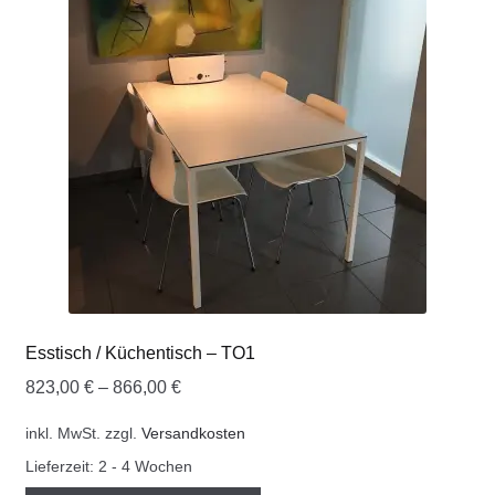
COOKWARE FERLEON
ZUBEHÖR FERLEON
DEKORATION
BLOG
PREVIEW
ÜBER UNS
Esstisch / Küchentisch – TO1
823,00
€
–
866,00
€
0 Artikel
inkl. MwSt.
zzgl.
Versandkosten
Lieferzeit:
2 - 4 Wochen