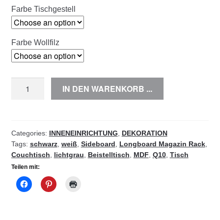
Farbe Tischgestell
Farbe Wollfilz
Q10
IN DEN WARENKORB ...
-
SBMR
quantity
Categories:
INNENEINRICHTUNG
,
DEKORATION
Tags:
schwarz
,
weiß
,
Sideboard
,
Longboard Magazin Rack
,
Couchtisch
,
lichtgrau
,
Beistelltisch
,
MDF
,
Q10
,
Tisch
Teilen mit: