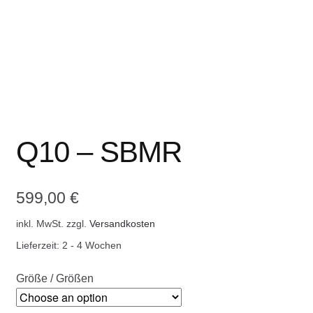
COOKWARE FERLEON
ZUBEHÖR FERLEON
DEKORATION
BLOG
Q10 – SBMR
PREVIEW
599,00
€
ÜBER UNS
inkl. MwSt.
zzgl.
Versandkosten
Lieferzeit:
2 - 4 Wochen
0 Artikel
Größe / Größen