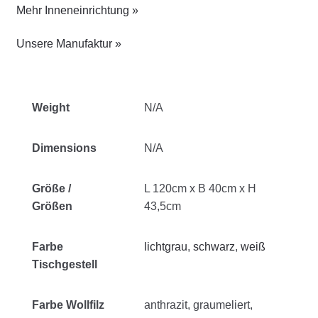
Mehr Inneneinrichtung »
Unsere Manufaktur »
Weight
N/A
Dimensions
N/A
Größe /
L 120cm x B 40cm x H
Größen
43,5cm
Farbe
lichtgrau
,
schwarz
,
weiß
Tischgestell
Farbe Wollfilz
anthrazit, graumeliert,