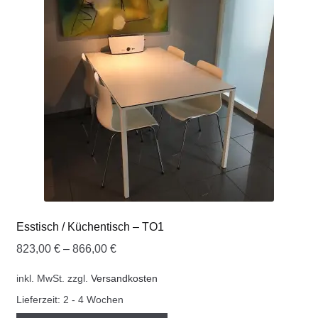
COOKWARE FERLEON
ZUBEHÖR FERLEON
DEKORATION
BLOG
PREVIEW
ÜBER UNS
Esstisch / Küchentisch – TO1
823,00
€
–
866,00
€
0 Artikel
inkl. MwSt.
zzgl.
Versandkosten
Lieferzeit:
2 - 4 Wochen