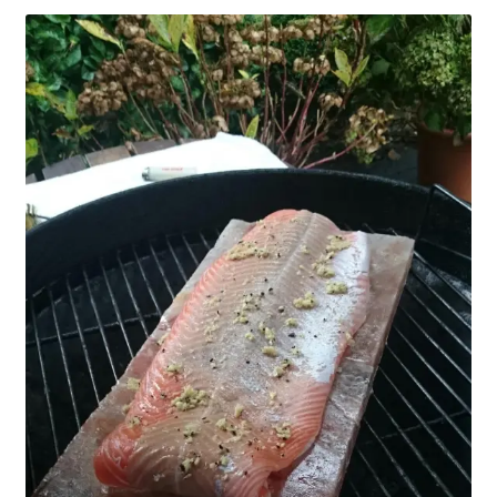
COOKWARE FERLEON
ZUBEHÖR FERLEON
DEKORATION
BLOG
PREVIEW
ÜBER UNS
0 Artikel