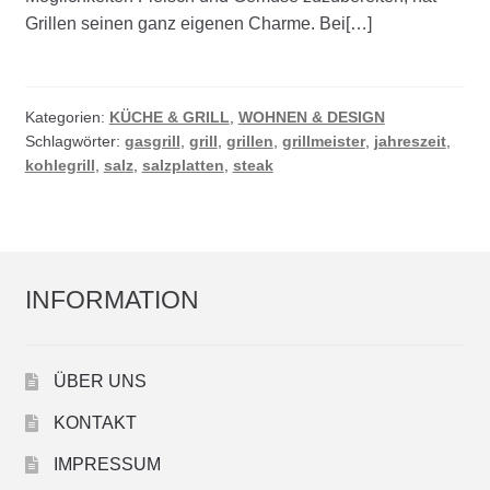
Grillen seinen ganz eigenen Charme. Bei[…]
Kategorien:
KÜCHE & GRILL
,
WOHNEN & DESIGN
Schlagwörter:
gasgrill
,
grill
,
grillen
,
grillmeister
,
jahreszeit
,
kohlegrill
,
salz
,
salzplatten
,
steak
INFORMATION
ÜBER UNS
KONTAKT
IMPRESSUM