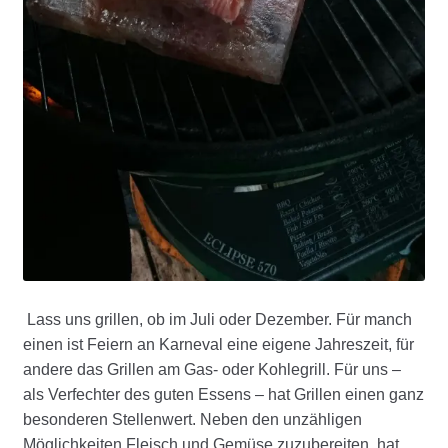
Lass uns grillen, ob im Juli oder Dezember. Für manch
einen ist Feiern an Karneval eine eigene Jahreszeit, für
andere das Grillen am Gas- oder Kohlegrill. Für uns –
als Verfechter des guten Essens – hat Grillen einen ganz
besonderen Stellenwert. Neben den unzähligen
Möglichkeiten Fleisch und Gemüse zuzubereiten, hat