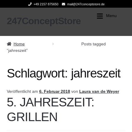
+49 2157 875650
mail@247conceptstore.de
Menu
247ConceptStore
Zur
Zum
Navigation
Inhalt
Expan
springen
springen
ONLINE SHOP
ONLINE SHOP
Home
Posts tagged
BLOG
INNENEINRICHTUNG
“jahreszeit”
PREVIEW
KÜCHE & GRILL
Schlagwort:
jahreszeit
ÜBER UNS
FERLEON
Veröffentlicht am
6. Februar 2018
von
Laura van de Weyer
Search
ÜBER FERLEON
5. JAHRESZEIT:
for:
GRILLEN
PATIO COOKER
0 Artikel
TROLLY FERLEON