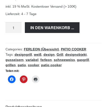
inkl. 19 % MwSt.
Kostenloser Versand (> 100€)
Lieferzeit:
4 - 7 Tage
Patio
IN DEN WARENKORB ...
Cooker
-
Hob
(schneeweiss)
Categories:
FERLEON (Übersicht)
,
PATIO COOKER
Tags:
designgrill
,
weiß
,
design
,
Grill
,
designobjekt
,
quantity
gusseisern
,
variabel
,
ferleon
,
schneeweiss
,
gasgrill
,
grillen
,
patio
,
cooker
,
patio cooker
Teilen mit: