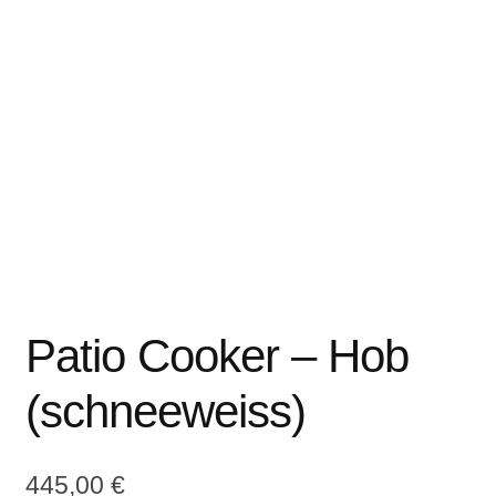
COOKWARE FERLEON
ZUBEHÖR FERLEON
DEKORATION
BLOG
PREVIEW
ÜBER UNS
Patio Cooker – Hob
(schneeweiss)
0 Artikel
445,00
€