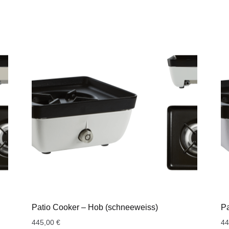
Patio Cooker – Hob (schneeweiss)
Pa
445,00
€
4