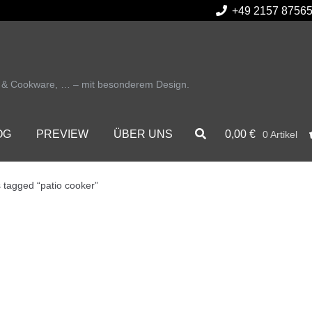
+49 2157 8756
r & Cookware, … – mit besonderem Design.
0,00
€
OG
PREVIEW
ÜBER UNS
0 Artikel
 tagged “patio cooker”