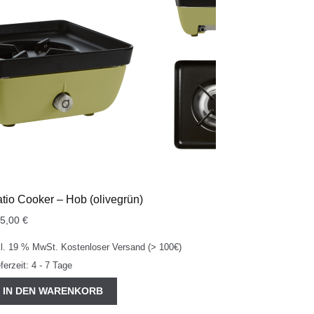
tio Cooker – Hob (olivegrün)
45,00
€
kl. 19 % MwSt.
Kostenloser Versand (> 100€)
eferzeit:
4 - 7 Tage
IN DEN WARENKORB