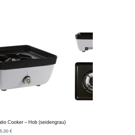
tio Cooker – Hob (seidengrau)
45,00
€