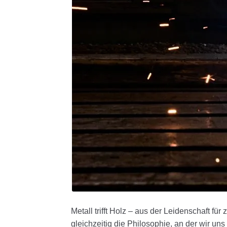
Metall trifft Holz – aus der Leidenschaft fü
gleichzeitig die Philosophie, an der wir uns