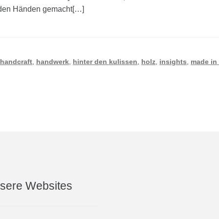
t den Händen gemacht[…]
,
handcraft
,
handwerk
,
hinter den kulissen
,
holz
,
insights
,
made in
sere Websites