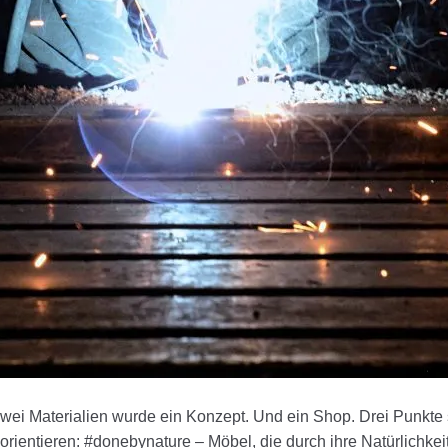
r zwei Materialien wurde ein Konzept. Und ein Shop. Drei Punkte 
 orientieren: #donebynature – Möbel, die durch ihre Natürlichkei