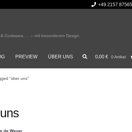
+49 2157 8756
r & Cookware, … – mit besonderem Design.
0,00
€
OG
PREVIEW
ÜBER UNS
0 Artikel
gged “über uns”
 uns
an de Weyer