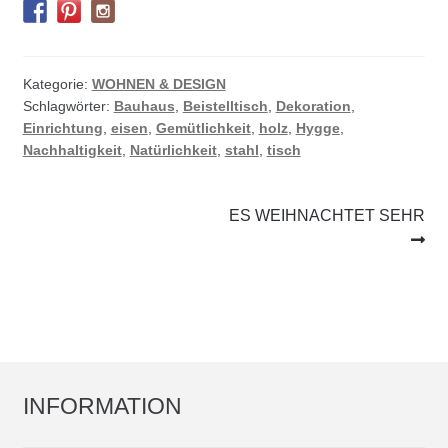
Kategorie:
WOHNEN & DESIGN
Schlagwörter:
Bauhaus
,
Beistelltisch
,
Dekoration
,
Einrichtung
,
eisen
,
Gemütlichkeit
,
holz
,
Hygge
,
Nachhaltigkeit
,
Natürlichkeit
,
stahl
,
tisch
Beitrags-
Nächster
ES WEIHNACHTET SEHR
Beitrag:
Navigation
INFORMATION