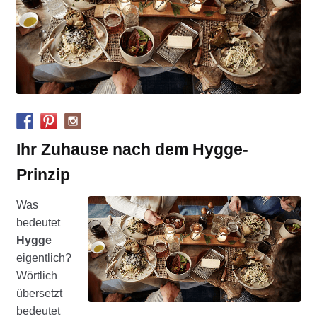
COOKWARE FERLEON
ZUBEHÖR FERLEON
DEKORATION
BLOG
Ihr Zuhause nach dem Hygge-
Prinzip
PREVIEW
Was
ÜBER UNS
bedeutet
Hygge
0 Artikel
eigentlich?
Wörtlich
übersetzt
bedeutet