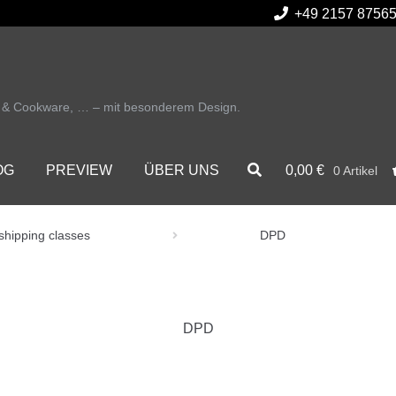
+49 2157 8756
r & Cookware, … – mit besonderem Design.
0,00
€
OG
PREVIEW
ÜBER UNS
0 Artikel
shipping classes
DPD
DPD