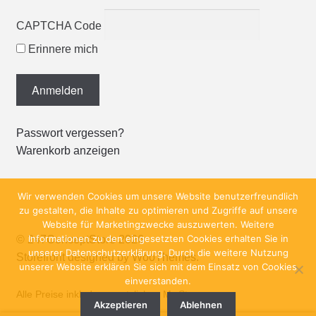
CAPTCHA Code
Erinnere mich
Passwort vergessen?
Warenkorb anzeigen
Wir verwenden Cookies um unsere Website benutzerfreundlich
zu gestalten, die Inhalte zu optimieren und Zugriffe auf unsere
Website für Marketingzwecke auszuwerten. Weitere
Informationen zu den eingesetzten Cookies erhalten Sie in
© 247ConceptStore 2026
unserer Datenschutzerklärung. Durch die weitere Nutzung
Storefront designed by
WooThemes
.
unserer Website erklären Sie sich mit dem Einsatz von Cookies
einverstanden.
Alle Preise inkl. der gesetzlichen MwSt.
Akzeptieren
Ablehnen