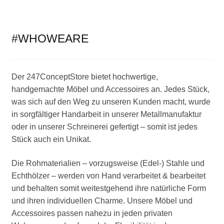
COOKWARE FERLEON
#WHOWEARE
ZUBEHÖR FERLEON
DEKORATION
Der 247ConceptStore bietet hochwertige,
handgemachte Möbel und Accessoires an. Jedes Stück,
BLOG
was sich auf den Weg zu unseren Kunden macht, wurde
in sorgfältiger Handarbeit in unserer Metallmanufaktur
PREVIEW
oder in unserer Schreinerei gefertigt – somit ist jedes
Stück auch ein Unikat.
ÜBER UNS
Die Rohmaterialien – vorzugsweise (Edel-) Stahle und
Echthölzer – werden von Hand verarbeitet & bearbeitet
0 Artikel
und behalten somit weitestgehend ihre natürliche Form
und ihren individuellen Charme. Unsere Möbel und
Accessoires passen nahezu in jeden privaten