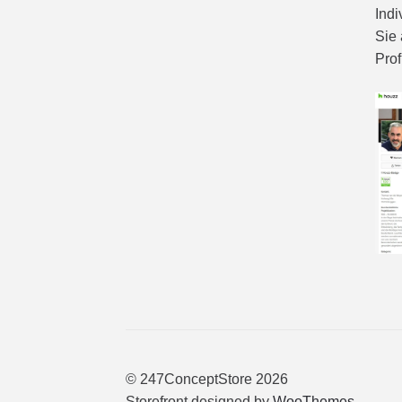
Indi
Sie 
Prof
© 247ConceptStore 2026
Storefront designed by
WooThemes
.