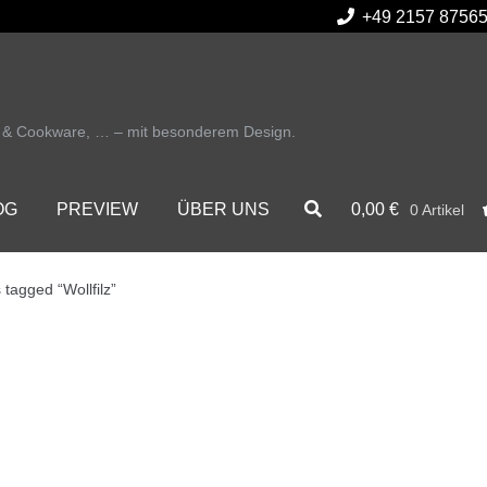
+49 2157 8756
r & Cookware, … – mit besonderem Design.
0,00
€
OG
PREVIEW
ÜBER UNS
0 Artikel
 tagged “Wollfilz”