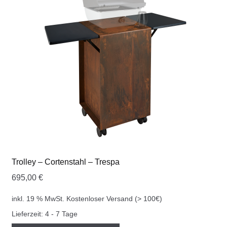
COOKWARE FERLEON
ZUBEHÖR FERLEON
DEKORATION
BLOG
PREVIEW
ÜBER UNS
Trolley – Cortenstahl – Trespa
695,00
€
0 Artikel
inkl. 19 % MwSt.
Kostenloser Versand (> 100€)
Lieferzeit:
4 - 7 Tage