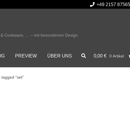
+49 2157 8756
r & Cookware, … – mit besonderem Design.
0,00
€
OG
PREVIEW
ÜBER UNS
0 Artikel
 tagged “set”