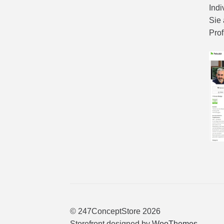
Indi
Sie 
Prof
© 247ConceptStore 2026
Storefront designed by
WooThemes
.