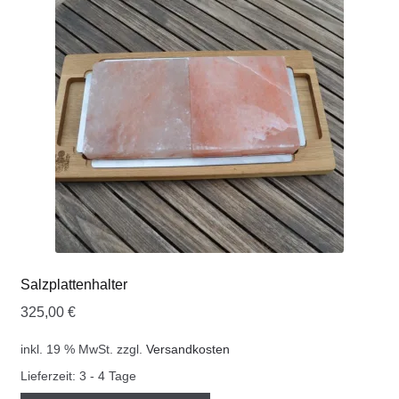
COOKWARE FERLEON
ZUBEHÖR FERLEON
DEKORATION
BLOG
PREVIEW
ÜBER UNS
Salzplattenhalter
325,00
€
0 Artikel
inkl. 19 % MwSt.
zzgl.
Versandkosten
Lieferzeit:
3 - 4 Tage