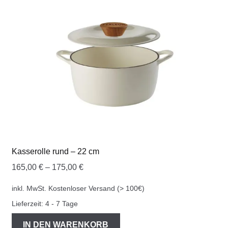
COOKWARE FERLEON
ZUBEHÖR FERLEON
DEKORATION
BLOG
PREVIEW
Kasserolle rund – 22 cm
ÜBER UNS
165,00
€
–
175,00
€
0 Artikel
inkl. MwSt.
Kostenloser Versand (> 100€)
Lieferzeit:
4 - 7 Tage
IN DEN WARENKORB