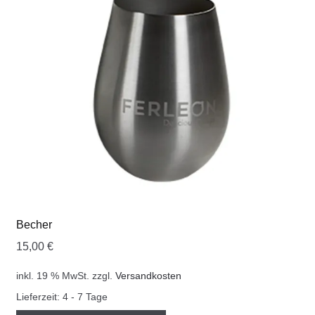
COOKWARE FERLEON
ZUBEHÖR FERLEON
DEKORATION
BLOG
PREVIEW
ÜBER UNS
Becher
15,00
€
0 Artikel
inkl. 19 % MwSt.
zzgl.
Versandkosten
Lieferzeit:
4 - 7 Tage