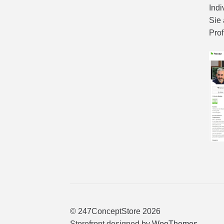
Indi
Sie 
Prof
© 247ConceptStore 2026
Storefront designed by
WooThemes
.