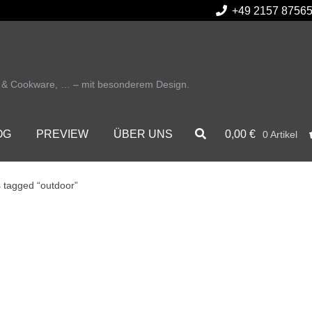
+49 2157 8756
r & Cookware, … – mit besonderem Design.
0,00
€
OG
PREVIEW
ÜBER UNS
0 Artikel
 tagged “outdoor”