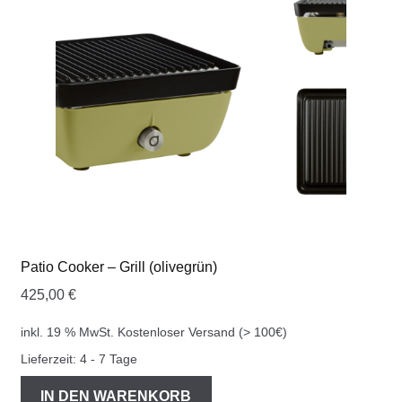
COOKWARE FERLEON
ZUBEHÖR FERLEON
DEKORATION
BLOG
PREVIEW
Patio Cooker – Grill (olivegrün)
ÜBER UNS
425,00
€
0 Artikel
inkl. 19 % MwSt.
Kostenloser Versand (> 100€)
Lieferzeit:
4 - 7 Tage
IN DEN WARENKORB