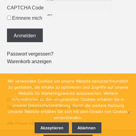
CAPTCHA Code
Erinnere mich
Passwort vergessen?
Warenkorb anzeigen
Wir verwenden Cookies um unsere Website benutzerfreundlich
zu gestalten, die Inhalte zu optimieren und Zugriffe auf unsere
Website für Marketingzwecke auszuwerten. Weitere
Informationen zu den eingesetzten Cookies erhalten Sie in
© 247ConceptStore 2026
unserer Datenschutzerklärung. Durch die weitere Nutzung
Storefront designed by
WooThemes
.
unserer Website erklären Sie sich mit dem Einsatz von Cookies
einverstanden.
Alle Preise inkl. der gesetzlichen MwSt.
Akzeptieren
Ablehnen