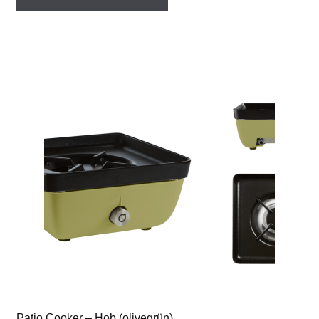
Patio Cooker – Hob (olivegrün)