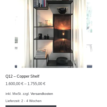
COOKWARE FERLEON
ZUBEHÖR FERLEON
DEKORATION
BLOG
PREVIEW
ÜBER UNS
Q12 – Copper Shelf
1.600,00
€
–
1.755,00
€
0 Artikel
inkl. MwSt.
zzgl.
Versandkosten
Lieferzeit:
2 - 4 Wochen